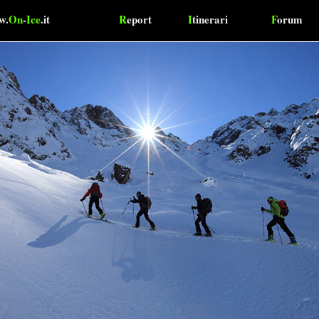
w.
On
-
Ice
.it
R
eport
I
tinerari
F
orum