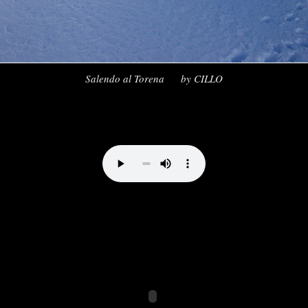
Direttissima al Bernina by vale_cividini