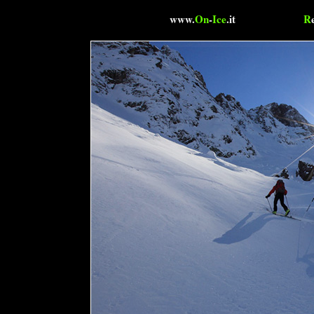
www.
On
-
Ice
.it
R