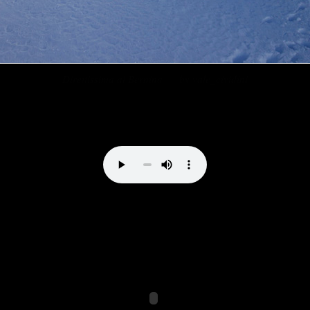
Direttissima al Bernina by vale_cividini