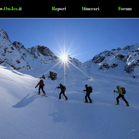
w.
On
-
Ice
.it
R
eport
I
tinerari
F
orum