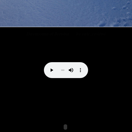
Direttissima al Bernina by vale_cividini