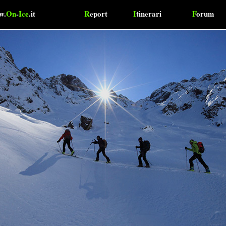
w.
On
-
Ice
.it
R
eport
I
tinerari
F
orum