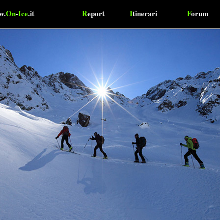
w.
On
-
Ice
.it
R
eport
I
tinerari
F
orum