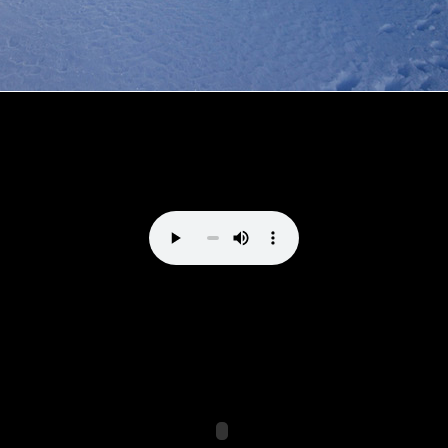
Direttissima al Bernina by vale_cividini