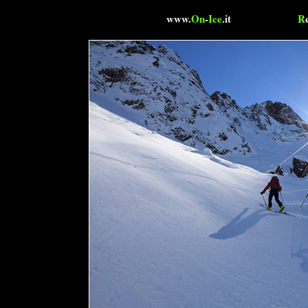
www.
On
-
Ice
.it
R