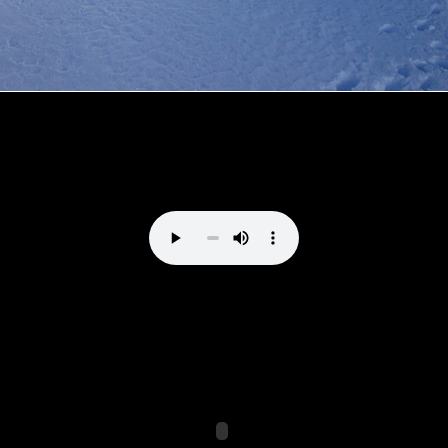
Direttissima al Bernina by vale_cividini