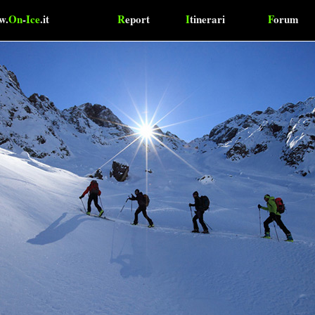
w.
On
-
Ice
.it
R
eport
I
tinerari
F
orum