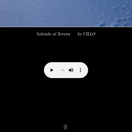
Direttissima al Bernina by vale_cividini