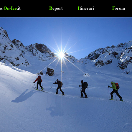
w.
On
-
Ice
.it
R
eport
I
tinerari
F
orum