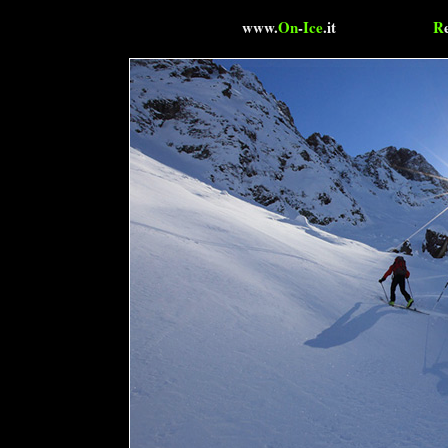
www.
On
-
Ice
.it
R