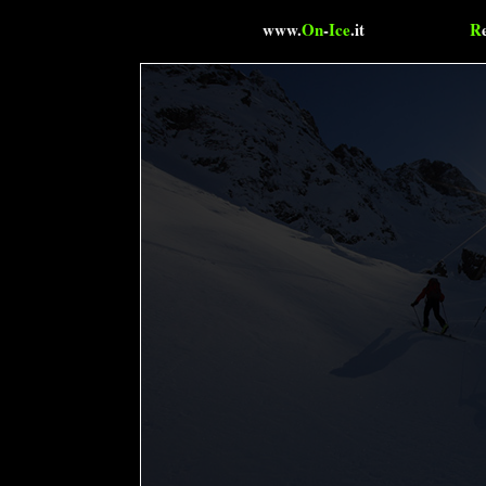
www.
On
-
Ice
.it
R