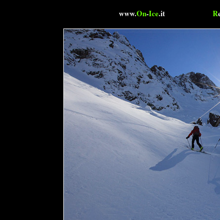
www.
On
-
Ice
.it
R