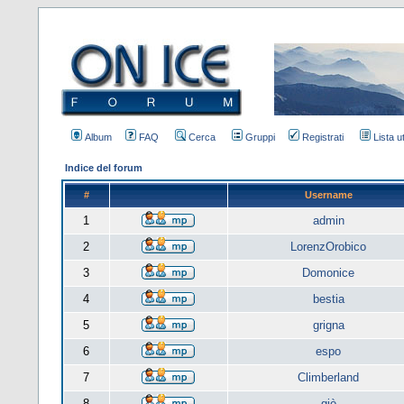
Album
FAQ
Cerca
Gruppi
Registrati
Lista u
Indice del forum
#
Username
1
admin
2
LorenzOrobico
3
Domonice
4
bestia
5
grigna
6
espo
7
Climberland
8
giò