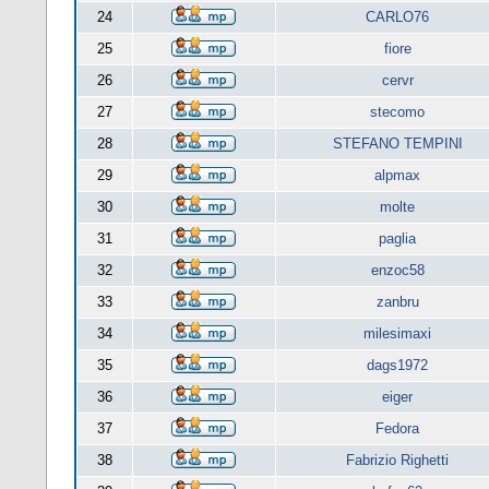
24
CARLO76
25
fiore
26
cervr
27
stecomo
28
STEFANO TEMPINI
29
alpmax
30
molte
31
paglia
32
enzoc58
33
zanbru
34
milesimaxi
35
dags1972
36
eiger
37
Fedora
38
Fabrizio Righetti