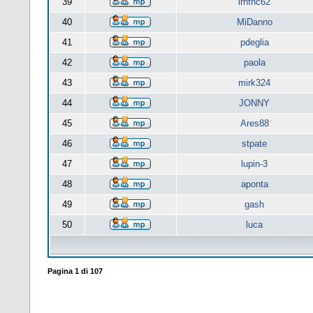
39
lrnfnc62
40
MiDanno
41
pdeglia
42
paola
43
mirk324
44
JONNY
45
Ares88
46
stpate
47
lupin-3
48
aponta
49
gash
50
luca
Pagina
1
di
107