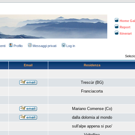
Home Gal
Report
Itinerari
tenti
Profilo
Messaggi privati
Log in
Selezi
Email
Residenza
Trescùr (BG)
Franciacorta
Mariano Comense (Co)
dalla dolomia al mondo
sull'alpe appena si puo'
Valtellina