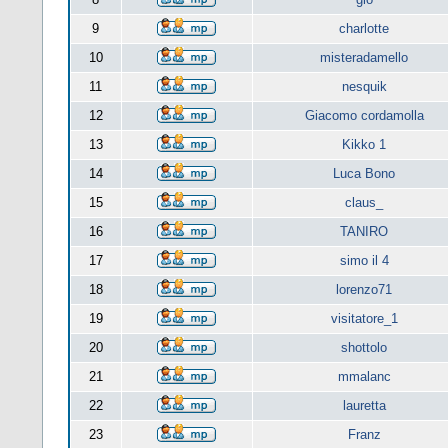
9
charlotte
10
misteradamello
11
nesquik
12
Giacomo cordamolla
13
Kikko 1
14
Luca Bono
15
claus_
16
TANIRO
17
simo il 4
18
lorenzo71
19
visitatore_1
20
shottolo
21
mmalanc
22
lauretta
23
Franz