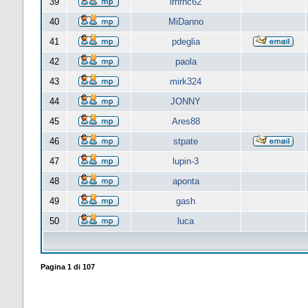
39
lrnfnc62
40
MiDanno
41
pdeglia
42
paola
43
mirk324
44
JONNY
45
Ares88
46
stpate
47
lupin-3
48
aponta
49
gash
50
luca
Pagina
1
di
107