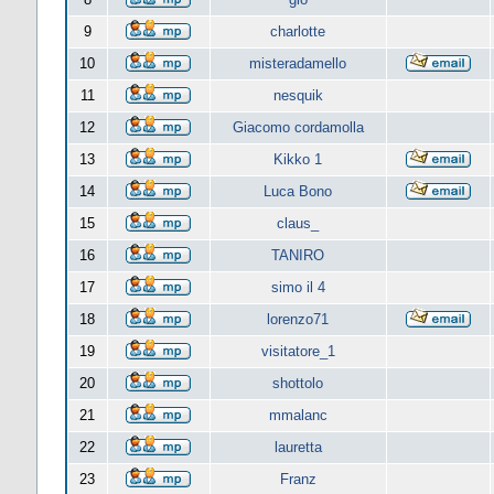
9
charlotte
10
misteradamello
11
nesquik
12
Giacomo cordamolla
13
Kikko 1
14
Luca Bono
15
claus_
16
TANIRO
17
simo il 4
18
lorenzo71
19
visitatore_1
20
shottolo
21
mmalanc
22
lauretta
23
Franz