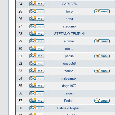
24
CARLO76
25
fiore
26
cervr
27
stecomo
28
STEFANO TEMPINI
29
alpmax
30
molte
31
paglia
32
enzoc58
33
zanbru
34
milesimaxi
35
dags1972
36
eiger
37
Fedora
38
Fabrizio Righetti