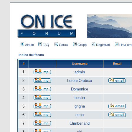
Album
FAQ
Cerca
Gruppi
Registrati
Lista uten
Indice del forum
#
Username
Email
1
admin
2
LorenzOrobico
3
Domonice
4
bestia
5
grigna
6
espo
7
Climberland
8
giò