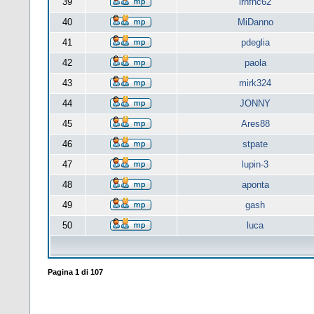
39
lrnfnc62
40
MiDanno
41
pdeglia
42
paola
43
mirk324
44
JONNY
45
Ares88
46
stpate
47
lupin-3
48
aponta
49
gash
50
luca
Pagina
1
di
107