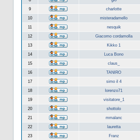
9
charlotte
10
misteradamello
11
nesquik
12
Giacomo cordamolla
13
Kikko 1
14
Luca Bono
15
claus_
16
TANIRO
17
simo il 4
18
lorenzo71
19
visitatore_1
20
shottolo
21
mmalanc
22
lauretta
23
Franz