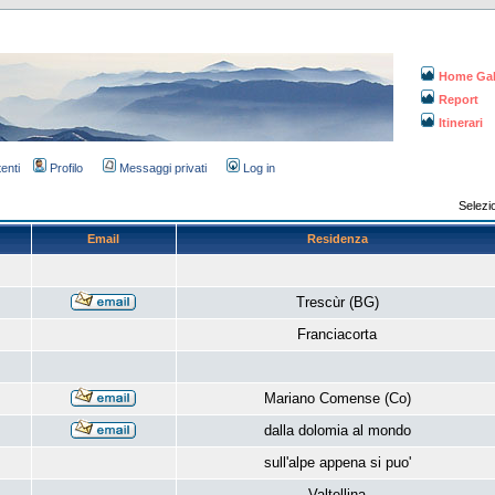
Home Gal
Report
Itinerari
tenti
Profilo
Messaggi privati
Log in
Selezi
Email
Residenza
Trescùr (BG)
Franciacorta
Mariano Comense (Co)
dalla dolomia al mondo
sull'alpe appena si puo'
Valtellina