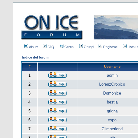
Album
FAQ
Cerca
Gruppi
Registrati
Lista u
Indice del forum
#
Username
1
admin
2
LorenzOrobico
3
Domonice
4
bestia
5
grigna
6
espo
7
Climberland
8
giò