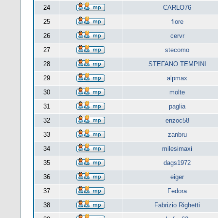
24
CARLO76
25
fiore
26
cervr
27
stecomo
28
STEFANO TEMPINI
29
alpmax
30
molte
31
paglia
32
enzoc58
33
zanbru
34
milesimaxi
35
dags1972
36
eiger
37
Fedora
38
Fabrizio Righetti