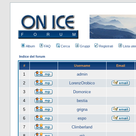
Album
FAQ
Cerca
Gruppi
Registrati
Lista uten
Indice del forum
#
Username
Email
1
admin
2
LorenzOrobico
3
Domonice
4
bestia
5
grigna
6
espo
7
Climberland
8
giò