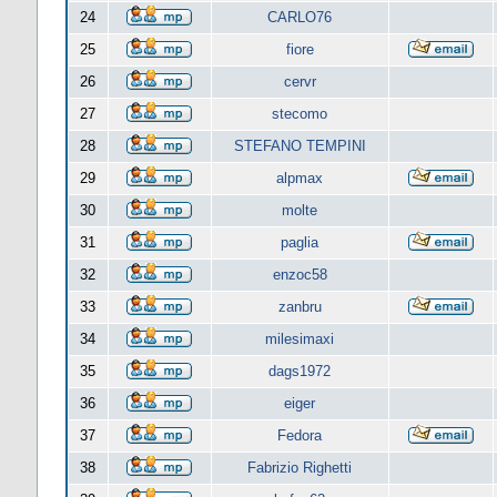
24
CARLO76
25
fiore
26
cervr
27
stecomo
28
STEFANO TEMPINI
29
alpmax
30
molte
31
paglia
32
enzoc58
33
zanbru
34
milesimaxi
35
dags1972
36
eiger
37
Fedora
38
Fabrizio Righetti