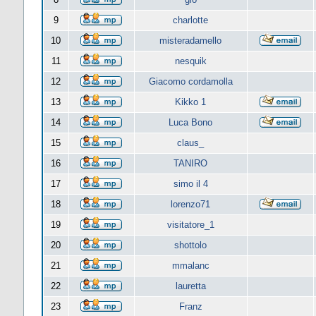
9
charlotte
10
misteradamello
11
nesquik
12
Giacomo cordamolla
13
Kikko 1
14
Luca Bono
15
claus_
16
TANIRO
17
simo il 4
18
lorenzo71
19
visitatore_1
20
shottolo
21
mmalanc
22
lauretta
23
Franz