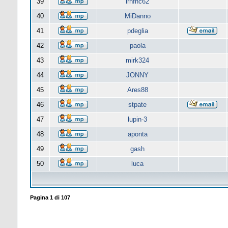
39
lrnfnc62
40
MiDanno
41
pdeglia
42
paola
43
mirk324
44
JONNY
45
Ares88
46
stpate
47
lupin-3
48
aponta
49
gash
50
luca
Pagina
1
di
107