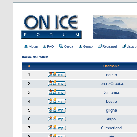
Album
FAQ
Cerca
Gruppi
Registrati
Lista u
Indice del forum
#
Username
1
admin
2
LorenzOrobico
3
Domonice
4
bestia
5
grigna
6
espo
7
Climberland
8
giò