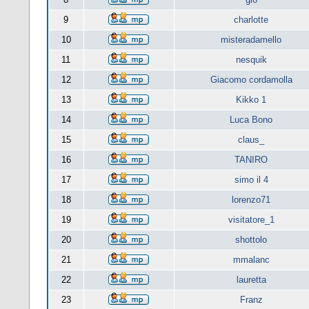
9
charlotte
10
misteradamello
11
nesquik
12
Giacomo cordamolla
13
Kikko 1
14
Luca Bono
15
claus_
16
TANIRO
17
simo il 4
18
lorenzo71
19
visitatore_1
20
shottolo
21
mmalanc
22
lauretta
23
Franz