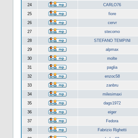
24
CARLO76
25
fiore
26
cervr
27
stecomo
28
STEFANO TEMPINI
29
alpmax
30
molte
31
paglia
32
enzoc58
33
zanbru
34
milesimaxi
35
dags1972
36
eiger
37
Fedora
38
Fabrizio Righetti