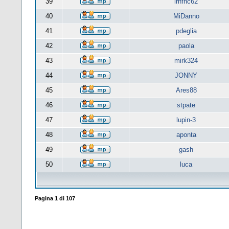
39
lrnfnc62
40
MiDanno
41
pdeglia
42
paola
43
mirk324
44
JONNY
45
Ares88
46
stpate
47
lupin-3
48
aponta
49
gash
50
luca
Pagina
1
di
107