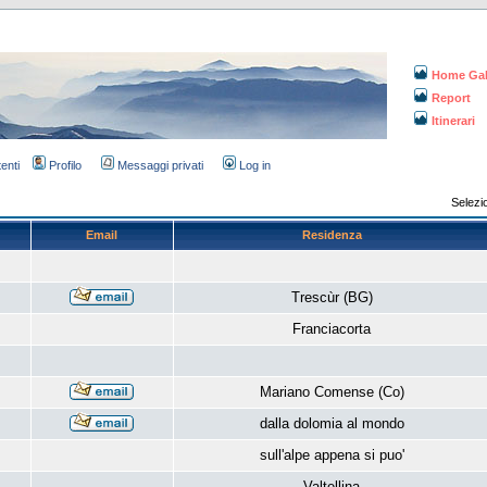
Home Gal
Report
Itinerari
tenti
Profilo
Messaggi privati
Log in
Selezi
Email
Residenza
Trescùr (BG)
Franciacorta
Mariano Comense (Co)
dalla dolomia al mondo
sull'alpe appena si puo'
Valtellina