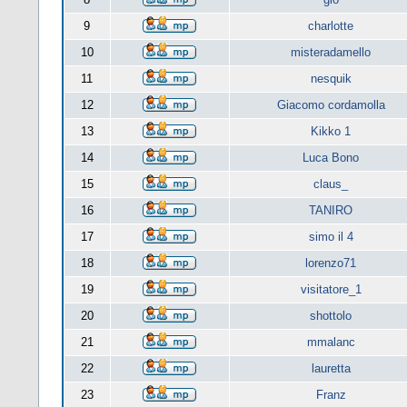
9
charlotte
10
misteradamello
11
nesquik
12
Giacomo cordamolla
13
Kikko 1
14
Luca Bono
15
claus_
16
TANIRO
17
simo il 4
18
lorenzo71
19
visitatore_1
20
shottolo
21
mmalanc
22
lauretta
23
Franz