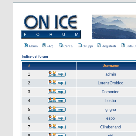
Album
FAQ
Cerca
Gruppi
Registrati
Lista u
Indice del forum
#
Username
1
admin
2
LorenzOrobico
3
Domonice
4
bestia
5
grigna
6
espo
7
Climberland
8
giò