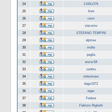
24
CARLO76
25
fiore
26
cervr
27
stecomo
28
STEFANO TEMPINI
29
alpmax
30
molte
31
paglia
32
enzoc58
33
zanbru
34
milesimaxi
35
dags1972
36
eiger
37
Fedora
38
Fabrizio Righetti