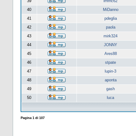
39
lrnfnc62
40
MiDanno
41
pdeglia
42
paola
43
mirk324
44
JONNY
45
Ares88
46
stpate
47
lupin-3
48
aponta
49
gash
50
luca
Pagina
1
di
107