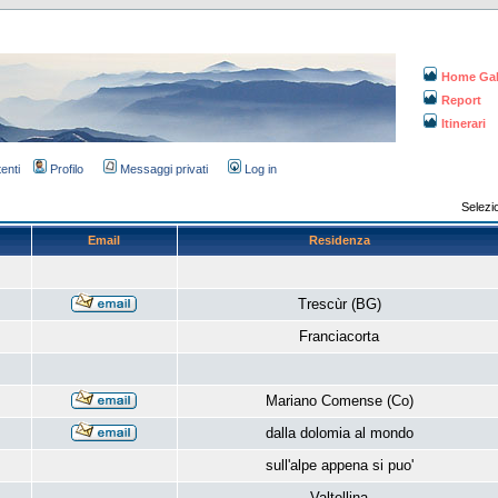
Home Gal
Report
Itinerari
tenti
Profilo
Messaggi privati
Log in
Selezi
Email
Residenza
Trescùr (BG)
Franciacorta
Mariano Comense (Co)
dalla dolomia al mondo
sull'alpe appena si puo'
Valtellina