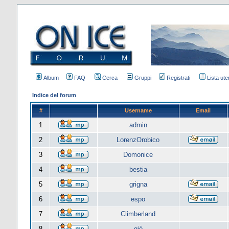
Album
FAQ
Cerca
Gruppi
Registrati
Lista uten
Indice del forum
#
Username
Email
1
admin
2
LorenzOrobico
3
Domonice
4
bestia
5
grigna
6
espo
7
Climberland
8
giò