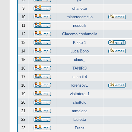
9
charlotte
10
misteradamello
11
nesquik
12
Giacomo cordamolla
13
Kikko 1
14
Luca Bono
15
claus_
16
TANIRO
17
simo il 4
18
lorenzo71
19
visitatore_1
20
shottolo
21
mmalanc
22
lauretta
23
Franz