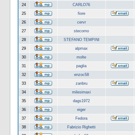
24
CARLO76
25
fiore
26
cervr
27
stecomo
28
STEFANO TEMPINI
29
alpmax
30
molte
31
paglia
32
enzoc58
33
zanbru
34
milesimaxi
35
dags1972
36
eiger
37
Fedora
38
Fabrizio Righetti