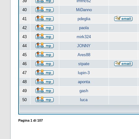
39
lrnfnc62
40
MiDanno
41
pdeglia
42
paola
43
mirk324
44
JONNY
45
Ares88
46
stpate
47
lupin-3
48
aponta
49
gash
50
luca
Pagina
1
di
107