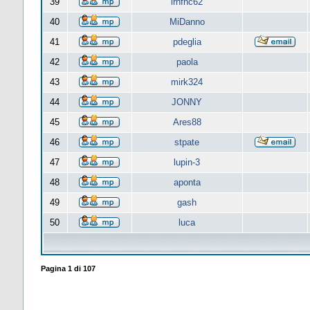
39
lrnfnc62
40
MiDanno
41
pdeglia
42
paola
43
mirk324
44
JONNY
45
Ares88
46
stpate
47
lupin-3
48
aponta
49
gash
50
luca
Pagina
1
di
107