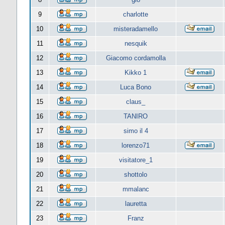
9
charlotte
10
misteradamello
11
nesquik
12
Giacomo cordamolla
13
Kikko 1
14
Luca Bono
15
claus_
16
TANIRO
17
simo il 4
18
lorenzo71
19
visitatore_1
20
shottolo
21
mmalanc
22
lauretta
23
Franz