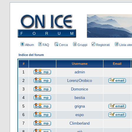
Album
FAQ
Cerca
Gruppi
Registrati
Lista uten
Indice del forum
#
Username
Email
1
admin
2
LorenzOrobico
3
Domonice
4
bestia
5
grigna
6
espo
7
Climberland
8
giò