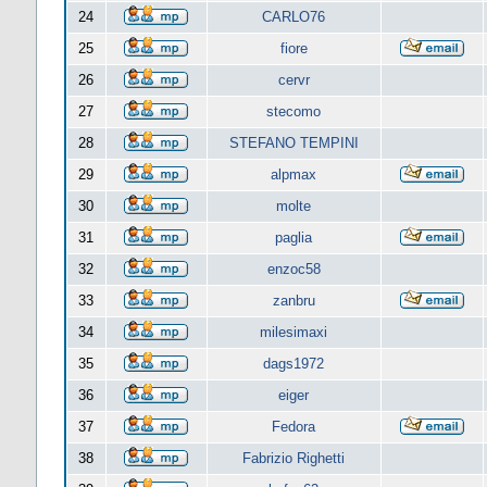
24
CARLO76
25
fiore
26
cervr
27
stecomo
28
STEFANO TEMPINI
29
alpmax
30
molte
31
paglia
32
enzoc58
33
zanbru
34
milesimaxi
35
dags1972
36
eiger
37
Fedora
38
Fabrizio Righetti