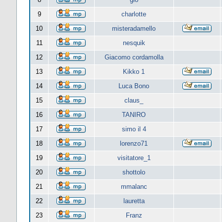
9
charlotte
10
misteradamello
11
nesquik
12
Giacomo cordamolla
13
Kikko 1
14
Luca Bono
15
claus_
16
TANIRO
17
simo il 4
18
lorenzo71
19
visitatore_1
20
shottolo
21
mmalanc
22
lauretta
23
Franz