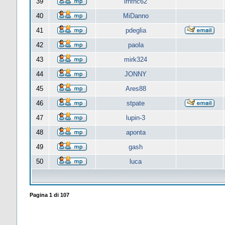
39
lrnfnc62
40
MiDanno
41
pdeglia
42
paola
43
mirk324
44
JONNY
45
Ares88
46
stpate
47
lupin-3
48
aponta
49
gash
50
luca
Pagina
1
di
107