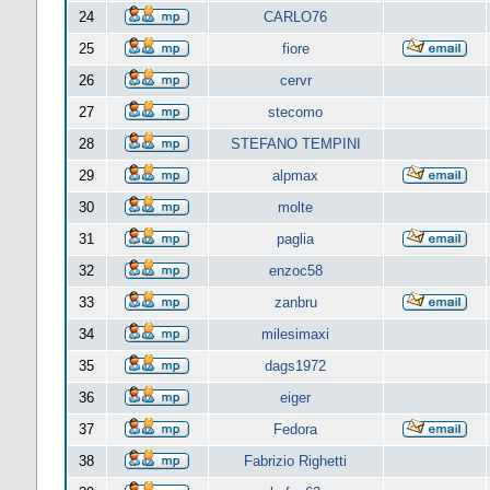
24
CARLO76
25
fiore
26
cervr
27
stecomo
28
STEFANO TEMPINI
29
alpmax
30
molte
31
paglia
32
enzoc58
33
zanbru
34
milesimaxi
35
dags1972
36
eiger
37
Fedora
38
Fabrizio Righetti