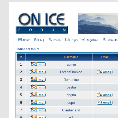
Album
FAQ
Cerca
Gruppi
Registrati
Lista uten
Indice del forum
#
Username
Email
1
admin
2
LorenzOrobico
3
Domonice
4
bestia
5
grigna
6
espo
7
Climberland
8
giò