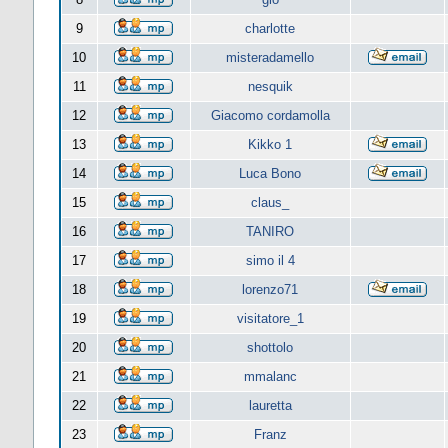
9
charlotte
10
misteradamello
11
nesquik
12
Giacomo cordamolla
13
Kikko 1
14
Luca Bono
15
claus_
16
TANIRO
17
simo il 4
18
lorenzo71
19
visitatore_1
20
shottolo
21
mmalanc
22
lauretta
23
Franz