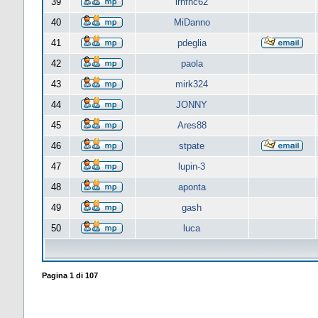
39
lrnfnc62
40
MiDanno
41
pdeglia
42
paola
43
mirk324
44
JONNY
45
Ares88
46
stpate
47
lupin-3
48
aponta
49
gash
50
luca
Pagina
1
di
107