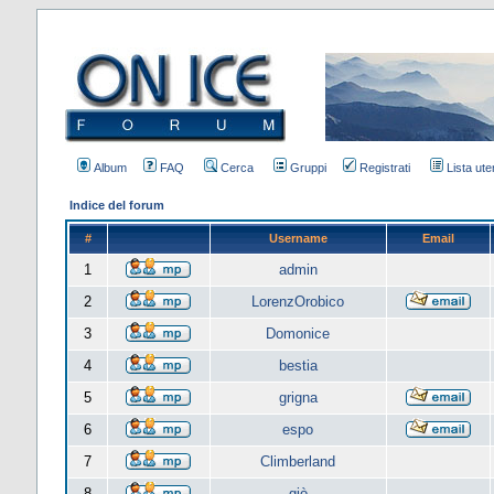
Album
FAQ
Cerca
Gruppi
Registrati
Lista uten
Indice del forum
#
Username
Email
1
admin
2
LorenzOrobico
3
Domonice
4
bestia
5
grigna
6
espo
7
Climberland
8
giò