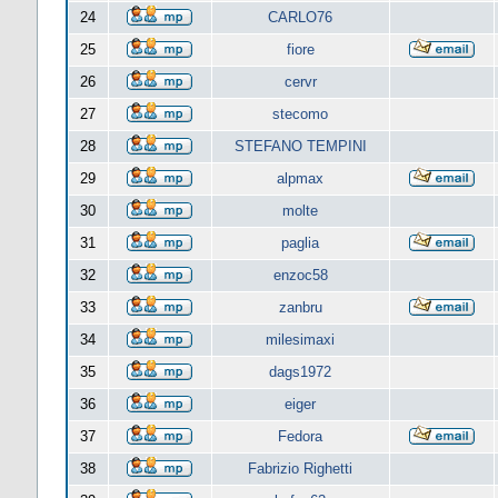
24
CARLO76
25
fiore
26
cervr
27
stecomo
28
STEFANO TEMPINI
29
alpmax
30
molte
31
paglia
32
enzoc58
33
zanbru
34
milesimaxi
35
dags1972
36
eiger
37
Fedora
38
Fabrizio Righetti