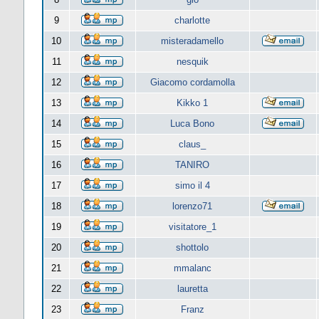
9
charlotte
10
misteradamello
11
nesquik
12
Giacomo cordamolla
13
Kikko 1
14
Luca Bono
15
claus_
16
TANIRO
17
simo il 4
18
lorenzo71
19
visitatore_1
20
shottolo
21
mmalanc
22
lauretta
23
Franz