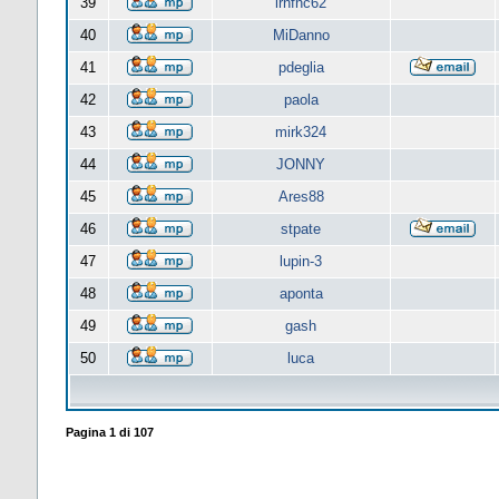
39
lrnfnc62
40
MiDanno
41
pdeglia
42
paola
43
mirk324
44
JONNY
45
Ares88
46
stpate
47
lupin-3
48
aponta
49
gash
50
luca
Pagina
1
di
107