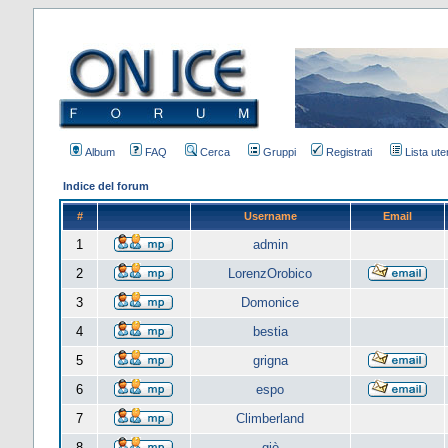
Album
FAQ
Cerca
Gruppi
Registrati
Lista uten
Indice del forum
#
Username
Email
1
admin
2
LorenzOrobico
3
Domonice
4
bestia
5
grigna
6
espo
7
Climberland
8
giò