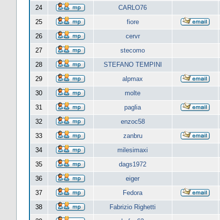
24
CARLO76
25
fiore
26
cervr
27
stecomo
28
STEFANO TEMPINI
29
alpmax
30
molte
31
paglia
32
enzoc58
33
zanbru
34
milesimaxi
35
dags1972
36
eiger
37
Fedora
38
Fabrizio Righetti