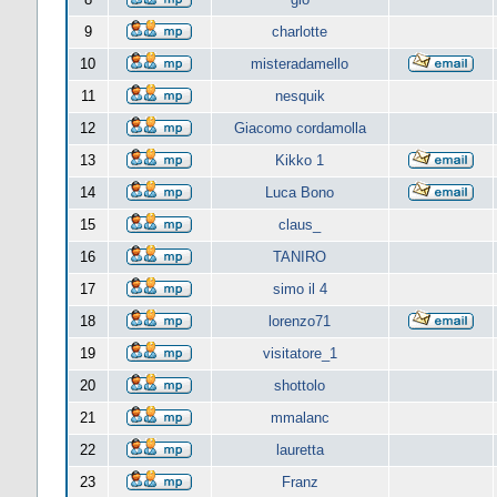
9
charlotte
10
misteradamello
11
nesquik
12
Giacomo cordamolla
13
Kikko 1
14
Luca Bono
15
claus_
16
TANIRO
17
simo il 4
18
lorenzo71
19
visitatore_1
20
shottolo
21
mmalanc
22
lauretta
23
Franz