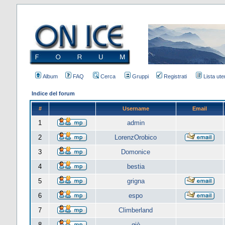
Album
FAQ
Cerca
Gruppi
Registrati
Lista uten
Indice del forum
#
Username
Email
1
admin
2
LorenzOrobico
3
Domonice
4
bestia
5
grigna
6
espo
7
Climberland
8
giò