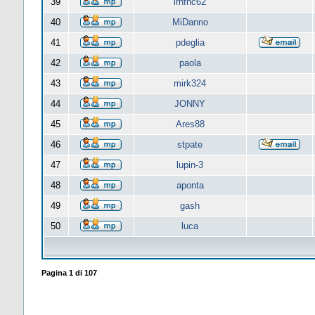
39
lrnfnc62
40
MiDanno
41
pdeglia
42
paola
43
mirk324
44
JONNY
45
Ares88
46
stpate
47
lupin-3
48
aponta
49
gash
50
luca
Pagina
1
di
107