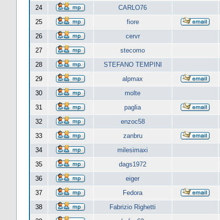
24
CARLO76
25
fiore
26
cervr
27
stecomo
28
STEFANO TEMPINI
29
alpmax
30
molte
31
paglia
32
enzoc58
33
zanbru
34
milesimaxi
35
dags1972
36
eiger
37
Fedora
38
Fabrizio Righetti