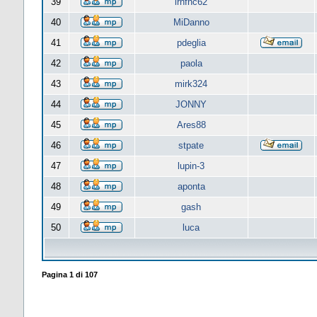
39
lrnfnc62
40
MiDanno
41
pdeglia
42
paola
43
mirk324
44
JONNY
45
Ares88
46
stpate
47
lupin-3
48
aponta
49
gash
50
luca
Pagina
1
di
107