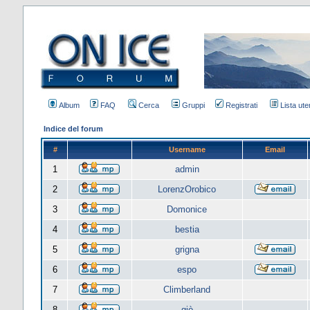
Album
FAQ
Cerca
Gruppi
Registrati
Lista uten
Indice del forum
#
Username
Email
1
admin
2
LorenzOrobico
3
Domonice
4
bestia
5
grigna
6
espo
7
Climberland
8
giò