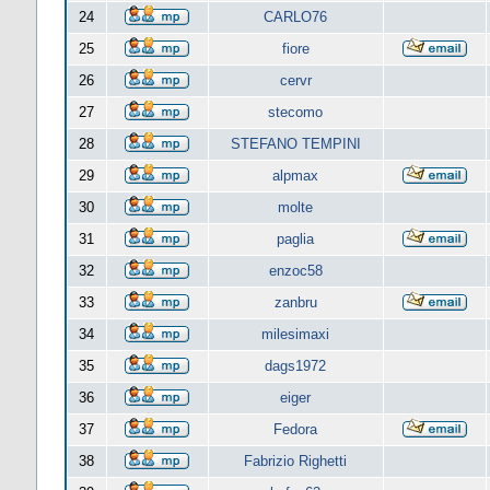
24
CARLO76
25
fiore
26
cervr
27
stecomo
28
STEFANO TEMPINI
29
alpmax
30
molte
31
paglia
32
enzoc58
33
zanbru
34
milesimaxi
35
dags1972
36
eiger
37
Fedora
38
Fabrizio Righetti