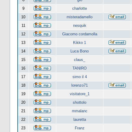
9
charlotte
10
misteradamello
11
nesquik
12
Giacomo cordamolla
13
Kikko 1
14
Luca Bono
15
claus_
16
TANIRO
17
simo il 4
18
lorenzo71
19
visitatore_1
20
shottolo
21
mmalanc
22
lauretta
23
Franz