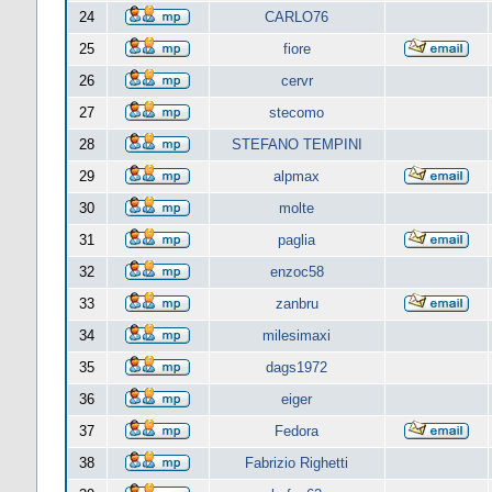
24
CARLO76
25
fiore
26
cervr
27
stecomo
28
STEFANO TEMPINI
29
alpmax
30
molte
31
paglia
32
enzoc58
33
zanbru
34
milesimaxi
35
dags1972
36
eiger
37
Fedora
38
Fabrizio Righetti