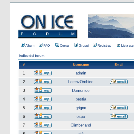
Album
FAQ
Cerca
Gruppi
Registrati
Lista uten
Indice del forum
#
Username
Email
1
admin
2
LorenzOrobico
3
Domonice
4
bestia
5
grigna
6
espo
7
Climberland
8
giò