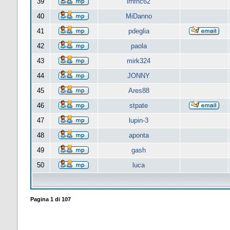
39
lrnfnc62
40
MiDanno
41
pdeglia
42
paola
43
mirk324
44
JONNY
45
Ares88
46
stpate
47
lupin-3
48
aponta
49
gash
50
luca
Pagina
1
di
107