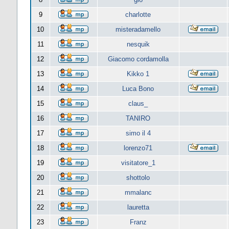
9
charlotte
10
misteradamello
11
nesquik
12
Giacomo cordamolla
13
Kikko 1
14
Luca Bono
15
claus_
16
TANIRO
17
simo il 4
18
lorenzo71
19
visitatore_1
20
shottolo
21
mmalanc
22
lauretta
23
Franz