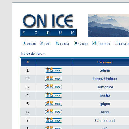
Album
FAQ
Cerca
Gruppi
Registrati
Lista u
Indice del forum
#
Username
1
admin
2
LorenzOrobico
3
Domonice
4
bestia
5
grigna
6
espo
7
Climberland
8
giò