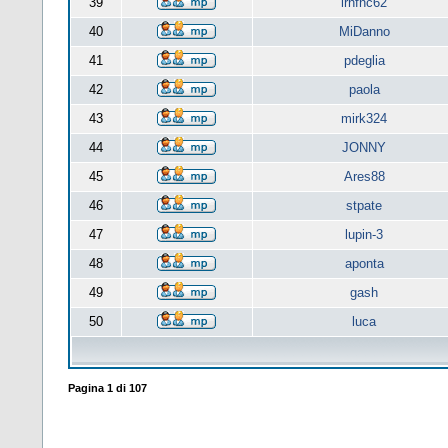
39
lrnfnc62
40
MiDanno
41
pdeglia
42
paola
43
mirk324
44
JONNY
45
Ares88
46
stpate
47
lupin-3
48
aponta
49
gash
50
luca
Pagina
1
di
107