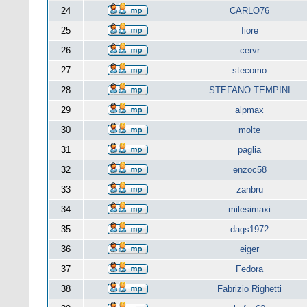
24
CARLO76
25
fiore
26
cervr
27
stecomo
28
STEFANO TEMPINI
29
alpmax
30
molte
31
paglia
32
enzoc58
33
zanbru
34
milesimaxi
35
dags1972
36
eiger
37
Fedora
38
Fabrizio Righetti