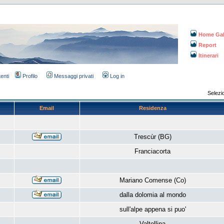
Home Gal
Report
Itinerari
tenti
Profilo
Messaggi privati
Log in
Selezi
Email
Residenza
Trescùr (BG)
Franciacorta
Mariano Comense (Co)
dalla dolomia al mondo
sull'alpe appena si puo'
Valtellina