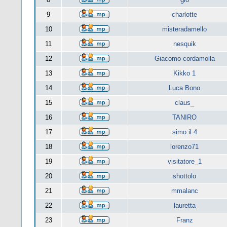
9
charlotte
10
misteradamello
11
nesquik
12
Giacomo cordamolla
13
Kikko 1
14
Luca Bono
15
claus_
16
TANIRO
17
simo il 4
18
lorenzo71
19
visitatore_1
20
shottolo
21
mmalanc
22
lauretta
23
Franz