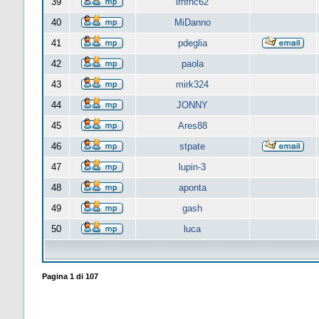
39
lrnfnc62
40
MiDanno
41
pdeglia
42
paola
43
mirk324
44
JONNY
45
Ares88
46
stpate
47
lupin-3
48
aponta
49
gash
50
luca
Pagina
1
di
107