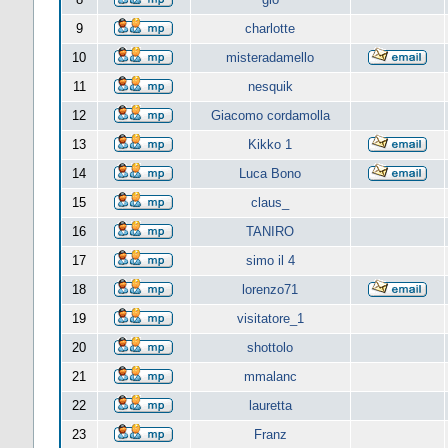
9
charlotte
10
misteradamello
11
nesquik
12
Giacomo cordamolla
13
Kikko 1
14
Luca Bono
15
claus_
16
TANIRO
17
simo il 4
18
lorenzo71
19
visitatore_1
20
shottolo
21
mmalanc
22
lauretta
23
Franz