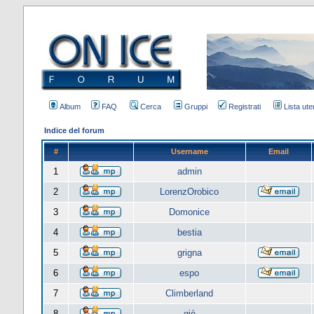
Album
FAQ
Cerca
Gruppi
Registrati
Lista uten
Indice del forum
#
Username
Email
1
admin
2
LorenzOrobico
3
Domonice
4
bestia
5
grigna
6
espo
7
Climberland
8
giò