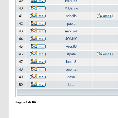
39
lrnfnc62
40
MiDanno
41
pdeglia
42
paola
43
mirk324
44
JONNY
45
Ares88
46
stpate
47
lupin-3
48
aponta
49
gash
50
luca
Pagina
1
di
107