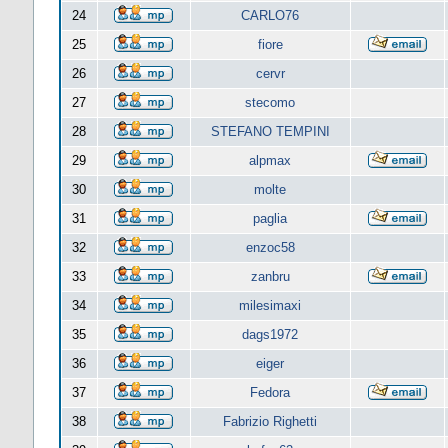
24
CARLO76
25
fiore
26
cervr
27
stecomo
28
STEFANO TEMPINI
29
alpmax
30
molte
31
paglia
32
enzoc58
33
zanbru
34
milesimaxi
35
dags1972
36
eiger
37
Fedora
38
Fabrizio Righetti