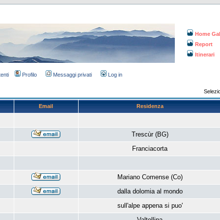
Home Gal
Report
Itinerari
tenti
Profilo
Messaggi privati
Log in
Selezi
Email
Residenza
Trescùr (BG)
Franciacorta
Mariano Comense (Co)
dalla dolomia al mondo
sull'alpe appena si puo'
Valtellina