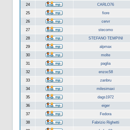
24
CARLO76
25
fiore
26
cervr
27
stecomo
28
STEFANO TEMPINI
29
alpmax
30
molte
31
paglia
32
enzoc58
33
zanbru
34
milesimaxi
35
dags1972
36
eiger
37
Fedora
38
Fabrizio Righetti