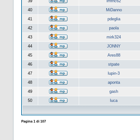
39
lrnfnc62
40
MiDanno
41
pdeglia
42
paola
43
mirk324
44
JONNY
45
Ares88
46
stpate
47
lupin-3
48
aponta
49
gash
50
luca
Pagina
1
di
107