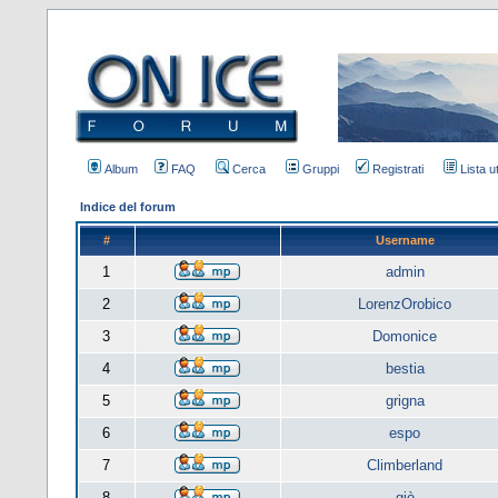
Album
FAQ
Cerca
Gruppi
Registrati
Lista u
Indice del forum
#
Username
1
admin
2
LorenzOrobico
3
Domonice
4
bestia
5
grigna
6
espo
7
Climberland
8
giò