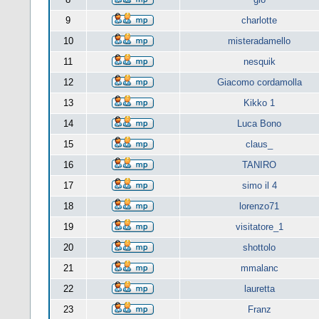
9
charlotte
10
misteradamello
11
nesquik
12
Giacomo cordamolla
13
Kikko 1
14
Luca Bono
15
claus_
16
TANIRO
17
simo il 4
18
lorenzo71
19
visitatore_1
20
shottolo
21
mmalanc
22
lauretta
23
Franz