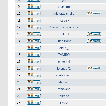
9
charlotte
10
misteradamello
11
nesquik
12
Giacomo cordamolla
13
Kikko 1
14
Luca Bono
15
claus_
16
TANIRO
17
simo il 4
18
lorenzo71
19
visitatore_1
20
shottolo
21
mmalanc
22
lauretta
23
Franz