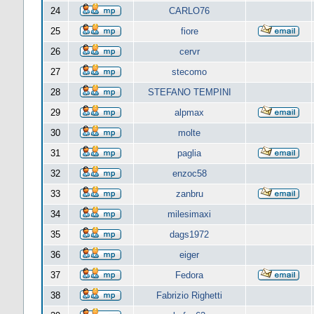
24
CARLO76
25
fiore
26
cervr
27
stecomo
28
STEFANO TEMPINI
29
alpmax
30
molte
31
paglia
32
enzoc58
33
zanbru
34
milesimaxi
35
dags1972
36
eiger
37
Fedora
38
Fabrizio Righetti