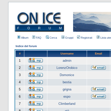
Album
FAQ
Cerca
Gruppi
Registrati
Lista uten
Indice del forum
#
Username
Email
1
admin
2
LorenzOrobico
3
Domonice
4
bestia
5
grigna
6
espo
7
Climberland
8
giò