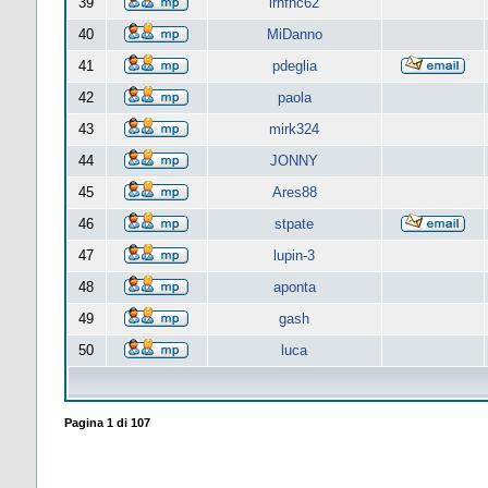
39
lrnfnc62
40
MiDanno
41
pdeglia
42
paola
43
mirk324
44
JONNY
45
Ares88
46
stpate
47
lupin-3
48
aponta
49
gash
50
luca
Pagina
1
di
107