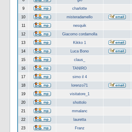
9
charlotte
10
misteradamello
11
nesquik
12
Giacomo cordamolla
13
Kikko 1
14
Luca Bono
15
claus_
16
TANIRO
17
simo il 4
18
lorenzo71
19
visitatore_1
20
shottolo
21
mmalanc
22
lauretta
23
Franz