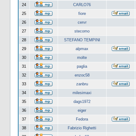
24
CARLO76
25
fiore
26
cervr
27
stecomo
28
STEFANO TEMPINI
29
alpmax
30
molte
31
paglia
32
enzoc58
33
zanbru
34
milesimaxi
35
dags1972
36
eiger
37
Fedora
38
Fabrizio Righetti