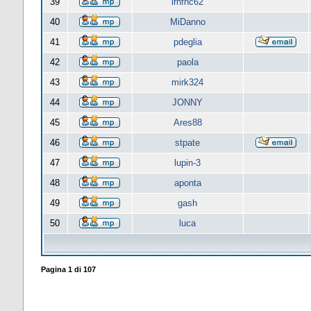
39
lrnfnc62
40
MiDanno
41
pdeglia
42
paola
43
mirk324
44
JONNY
45
Ares88
46
stpate
47
lupin-3
48
aponta
49
gash
50
luca
Pagina
1
di
107