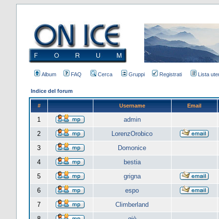
Album
FAQ
Cerca
Gruppi
Registrati
Lista uten
Indice del forum
#
Username
Email
1
admin
2
LorenzOrobico
3
Domonice
4
bestia
5
grigna
6
espo
7
Climberland
8
giò