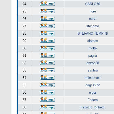
24
CARLO76
25
fiore
26
cervr
27
stecomo
28
STEFANO TEMPINI
29
alpmax
30
molte
31
paglia
32
enzoc58
33
zanbru
34
milesimaxi
35
dags1972
36
eiger
37
Fedora
38
Fabrizio Righetti