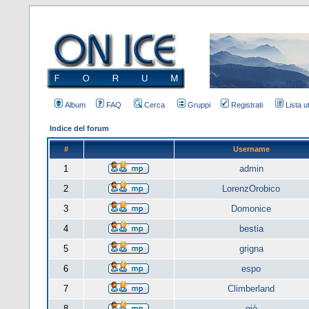
Album
FAQ
Cerca
Gruppi
Registrati
Lista u
Indice del forum
#
Username
1
admin
2
LorenzOrobico
3
Domonice
4
bestia
5
grigna
6
espo
7
Climberland
8
giò