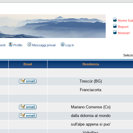
Home Gal
Report
Itinerari
tenti
Profilo
Messaggi privati
Log in
Selezi
Email
Residenza
Trescùr (BG)
Franciacorta
Mariano Comense (Co)
dalla dolomia al mondo
sull'alpe appena si puo'
Valtellina