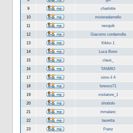
9
charlotte
10
misteradamello
11
nesquik
12
Giacomo cordamolla
13
Kikko 1
14
Luca Bono
15
claus_
16
TANIRO
17
simo il 4
18
lorenzo71
19
visitatore_1
20
shottolo
21
mmalanc
22
lauretta
23
Franz