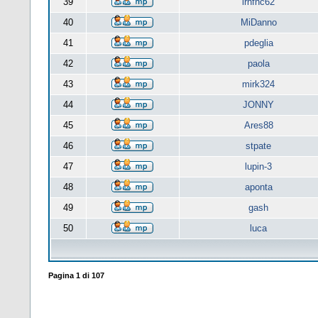
39
lrnfnc62
40
MiDanno
41
pdeglia
42
paola
43
mirk324
44
JONNY
45
Ares88
46
stpate
47
lupin-3
48
aponta
49
gash
50
luca
Pagina
1
di
107