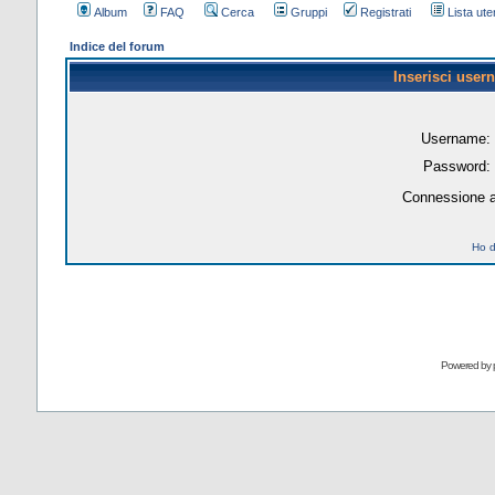
Album
FAQ
Cerca
Gruppi
Registrati
Lista uten
Indice del forum
Inserisci user
Username:
Password:
Connessione a
Ho d
Powered by