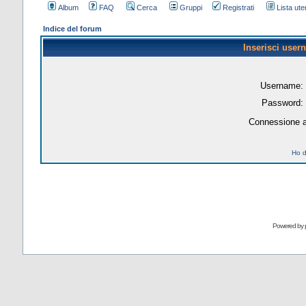
Album
FAQ
Cerca
Gruppi
Registrati
Lista uten
Indice del forum
Inserisci user
Username:
Password:
Connessione a
Ho d
Powered by