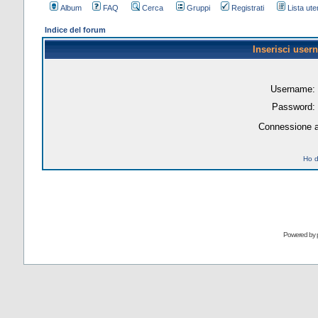
Album
FAQ
Cerca
Gruppi
Registrati
Lista uten
Indice del forum
Inserisci user
Username:
Password:
Connessione a
Ho d
Powered by