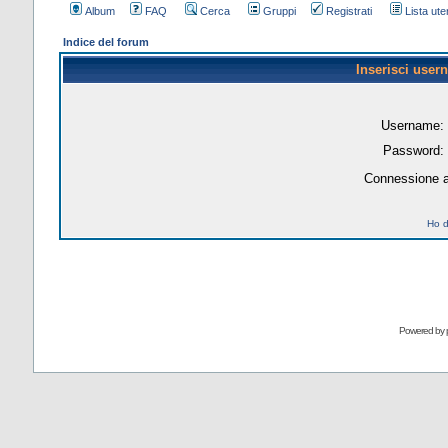
Album
FAQ
Cerca
Gruppi
Registrati
Lista uten
Indice del forum
Inserisci user
Username:
Password:
Connessione a
Ho d
Powered by