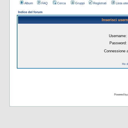
Album
FAQ
Cerca
Gruppi
Registrati
Lista uten
Indice del forum
Inserisci user
Username:
Password:
Connessione a
Ho d
Powered by