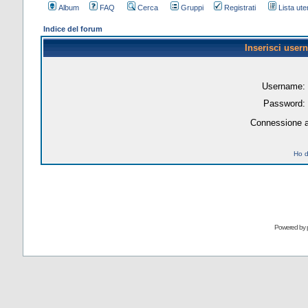
Album
FAQ
Cerca
Gruppi
Registrati
Lista uten
Indice del forum
Inserisci user
Username:
Password:
Connessione a
Ho d
Powered by