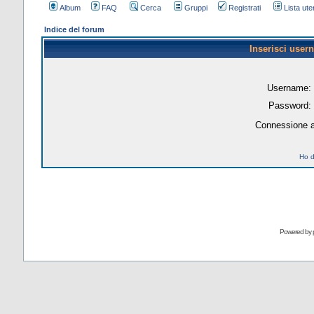
Album
FAQ
Cerca
Gruppi
Registrati
Lista uten
Indice del forum
Inserisci user
Username:
Password:
Connessione a
Ho d
Powered by