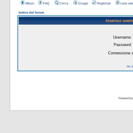
Album
FAQ
Cerca
Gruppi
Registrati
Lista uten
Indice del forum
Inserisci user
Username:
Password:
Connessione a
Ho d
Powered by