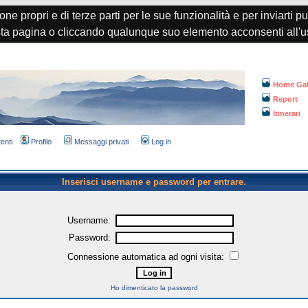
one propri e di terze parti per le sue funzionalità e per inviarti p
a pagina o cliccando qualunque suo elemento acconsenti all'u
Home Gal
Report
Itinerari
tenti
Profilo
Messaggi privati
Log in
Inserisci username e password per entrare.
Username:
Password:
Connessione automatica ad ogni visita:
Ho dimenticato la password