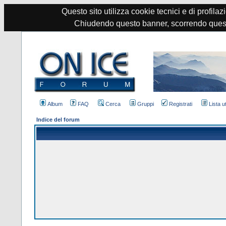
Questo sito utilizza cookie tecnici e di profilazi
Chiudendo questo banner, scorrendo quest
Album
FAQ
Cerca
Gruppi
Registrati
Lista u
Indice del forum