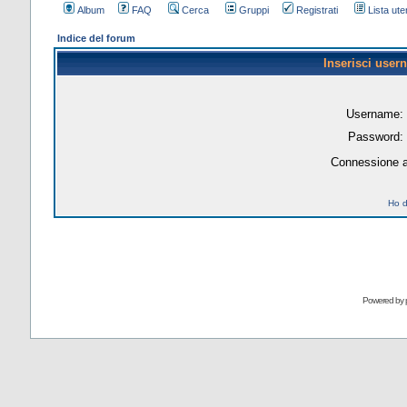
Album
FAQ
Cerca
Gruppi
Registrati
Lista uten
Indice del forum
Inserisci user
Username:
Password:
Connessione a
Ho d
Powered by