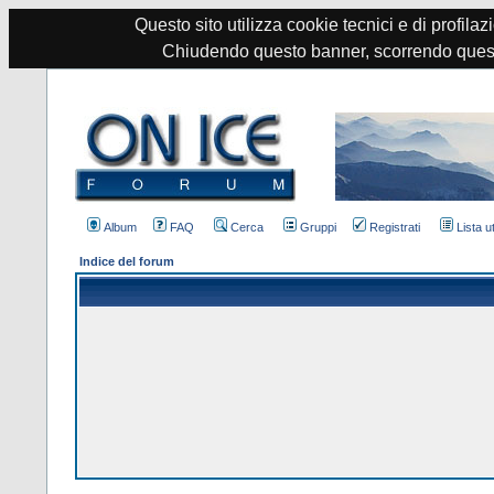
Questo sito utilizza cookie tecnici e di profilazi
Chiudendo questo banner, scorrendo quest
Album
FAQ
Cerca
Gruppi
Registrati
Lista u
Indice del forum