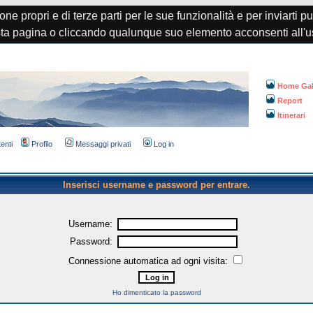
one propri e di terze parti per le sue funzionalità e per inviarti p
a pagina o cliccando qualunque suo elemento acconsenti all'u
Home Gal
Report
Itinerari
tenti
Profilo
Messaggi privati
Log in
Inserisci username e password per entrare.
Username:
Password:
Connessione automatica ad ogni visita:
Ho dimenticato la password