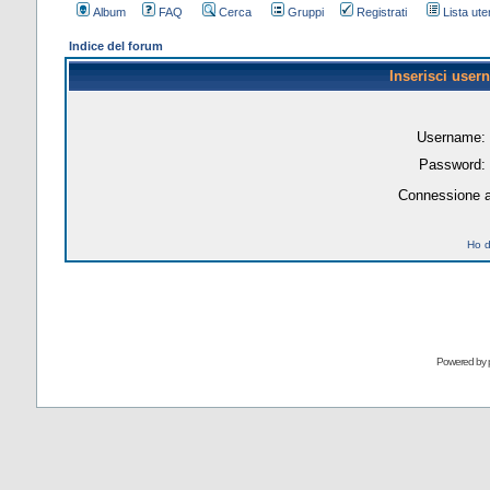
Album
FAQ
Cerca
Gruppi
Registrati
Lista uten
Indice del forum
Inserisci user
Username:
Password:
Connessione a
Ho d
Powered by