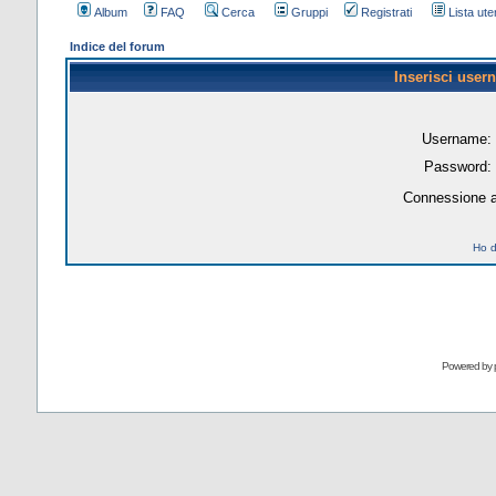
Album
FAQ
Cerca
Gruppi
Registrati
Lista uten
Indice del forum
Inserisci user
Username:
Password:
Connessione a
Ho d
Powered by