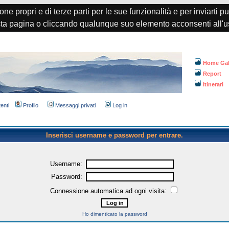
one propri e di terze parti per le sue funzionalità e per inviarti p
a pagina o cliccando qualunque suo elemento acconsenti all'u
Home Gal
Report
Itinerari
tenti
Profilo
Messaggi privati
Log in
Inserisci username e password per entrare.
Username:
Password:
Connessione automatica ad ogni visita:
Ho dimenticato la password