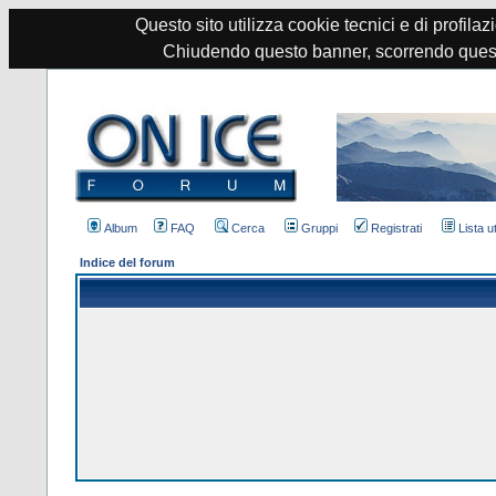
Questo sito utilizza cookie tecnici e di profilazi
Chiudendo questo banner, scorrendo quest
Album
FAQ
Cerca
Gruppi
Registrati
Lista u
Indice del forum