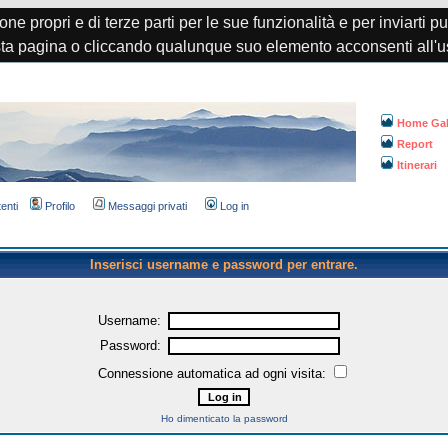
one propri e di terze parti per le sue funzionalità e per inviarti p
a pagina o cliccando qualunque suo elemento acconsenti all'u
Home Gal
Report
Itinerari
tenti
Profilo
Messaggi privati
Log in
Inserisci username e password per entrare.
Username:
Password:
Connessione automatica ad ogni visita:
Ho dimenticato la password