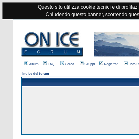
Questo sito utilizza cookie tecnici e di profilazi
Chiudendo questo banner, scorrendo quest
Album
FAQ
Cerca
Gruppi
Registrati
Lista u
Indice del forum