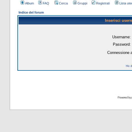
Album
FAQ
Cerca
Gruppi
Registrati
Lista uten
Indice del forum
Inserisci user
Username:
Password:
Connessione a
Ho d
Powered by