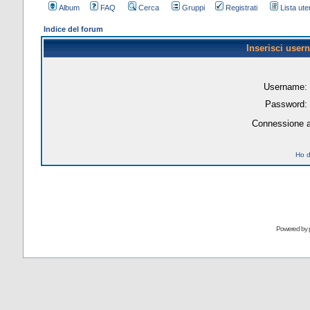
Album
FAQ
Cerca
Gruppi
Registrati
Lista uten
Indice del forum
Inserisci user
Username:
Password:
Connessione a
Ho d
Powered by