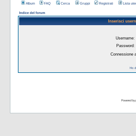
Album
FAQ
Cerca
Gruppi
Registrati
Lista uten
Indice del forum
Inserisci user
Username:
Password:
Connessione a
Ho d
Powered by